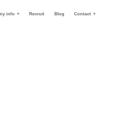
y info
Recruit
Blog
Contact
8 )
お役立ちノウハウ ( 13 )
ホームページ制作で失敗しない写真選び｜伝わる
サイトを作るポイント
Web制作・UI/UX
,
お役立ちノウハウ
,
subject