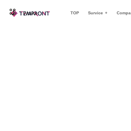
Works
TOP
Survice
Compan
ブランディング
All Posts ( * )
Web制作・UI/UX ( 
補助金・助成金情報 ( 1 )
05 8月 2026