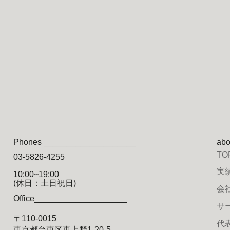
Phones ____________________
ab
TO
03-5826-4255
実績
10:00~19:00
(休日：土日祝日)
会社
Office____________________
サー
〒110-0015
代
東京都台東区東上野1-20-5