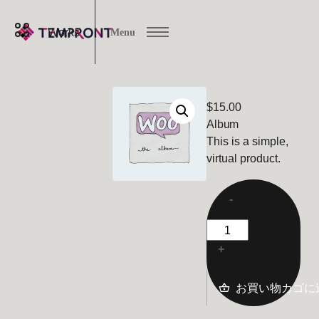
Works
Menu
$
15.00
Album
This is a simple,
virtual product.
-
+
お買い物カゴに