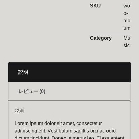
SKU
wo
o-
alb
um
Category
Mu
sic
説明
レビュー (0)
説明
Lorem ipsum dolor sit amet, consectetur
adipiscing elit. Vestibulum sagittis orci ac odio
dictum tincidunt. Donec ut metus leo. Class aptent